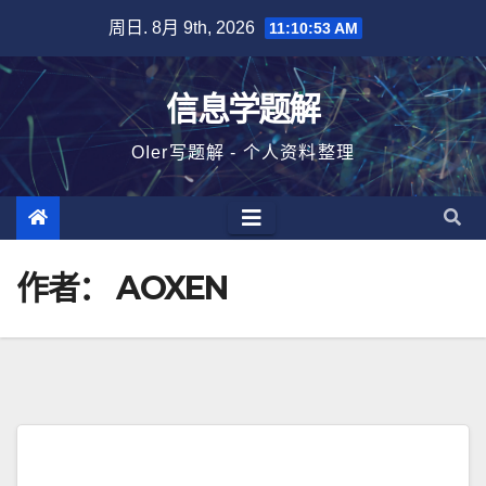
跳
周日. 8月 9th, 2026
11:10:53 AM
至
内
信息学题解
容
OIer写题解 - 个人资料整理
作者：
AOXEN