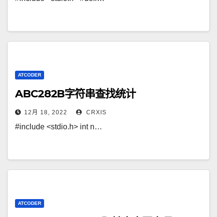
ATCODER
ABC282B字符串查找统计
12月 18, 2022
CRXIS
#include <stdio.h> int n…
ATCODER