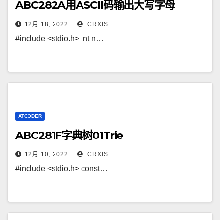
ABC282A用ASCII码输出大写字母
12月 18, 2022
CRXIS
#include <stdio.h> int n…
ATCODER
ABC281F字典树01Trie
12月 10, 2022
CRXIS
#include <stdio.h> const…