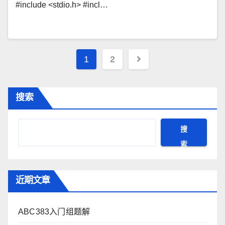
#include <stdio.h> #incl…
文
1
2
章
导
搜索
航
搜
索
近期文章
ABC383入门组题解