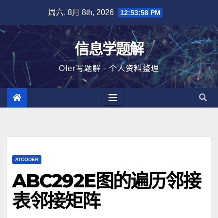
跳
周六. 8月 8th, 2026
12:53:58 PM
至
内
信息学题解
容
OIer写题解 - 个人资料整理
ATCODER
ABC292E图的遍历邻接
表邻接矩阵