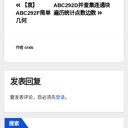
文
【袁】
ABC292D并查集连通块
ABC292F简单
遍历统计点数边数
章
几何
导
航
作者
crxis
发表回复
要发表评论，您必须先
登录
。
搜索