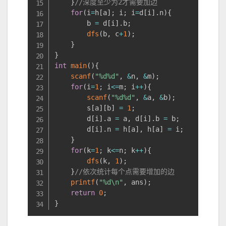
}
//深度至少为2才需要加边
for
(
i
=
h
[
a
]
;
 i
;
 i
=
d
[
i
]
.
n
)
{
        b 
=
 d
[
i
]
.
b
;
dfs
(
b
,
 c
+
1
)
;
}
}
int
main
(
)
{
scanf
(
"%d%d"
,
&
n
,
&
m
)
;
for
(
i
=
1
;
 i
<=
m
;
 i
++
)
{
scanf
(
"%d%d"
,
&
a
,
&
b
)
;
        s
[
a
]
[
b
]
=
1
;
        d
[
i
]
.
a 
=
 a
,
 d
[
i
]
.
b 
=
 b
;
        d
[
i
]
.
n 
=
 h
[
a
]
,
 h
[
a
]
=
 i
;
}
for
(
k
=
1
;
 k
<=
n
;
 k
++
)
{
dfs
(
k
,
1
)
;
}
//依次统计每个点需要增加的边
printf
(
"%d\n"
,
 ans
)
;
return
0
;
}