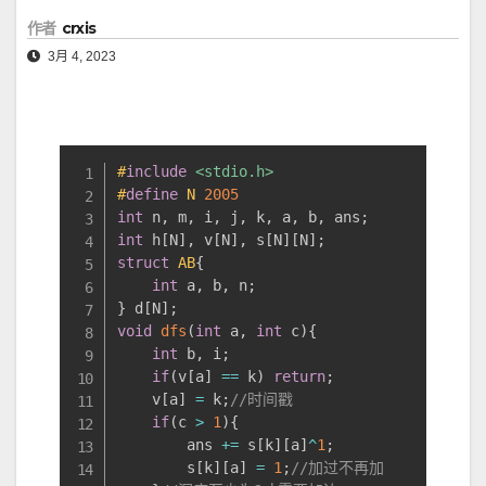
作者
crxis
3月 4, 2023
#
include
<stdio.h>
#
define
N
2005
int
 n
,
 m
,
 i
,
 j
,
 k
,
 a
,
 b
,
 ans
;
int
 h
[
N
]
,
 v
[
N
]
,
 s
[
N
]
[
N
]
;
struct
AB
{
int
 a
,
 b
,
 n
;
}
 d
[
N
]
;
void
dfs
(
int
 a
,
int
 c
)
{
int
 b
,
 i
;
if
(
v
[
a
]
==
 k
)
return
;
    v
[
a
]
=
 k
;
//时间戳
if
(
c 
>
1
)
{
        ans 
+=
 s
[
k
]
[
a
]
^
1
;
        s
[
k
]
[
a
]
=
1
;
//加过不再加