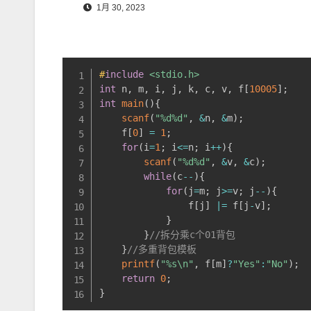
1月 30, 2023
#
include
<stdio.h>
int
 n
,
 m
,
 i
,
 j
,
 k
,
 c
,
 v
,
 f
[
10005
]
;
int
main
(
)
{
scanf
(
"%d%d"
,
&
n
,
&
m
)
;
    f
[
0
]
=
1
;
for
(
i
=
1
;
 i
<=
n
;
 i
++
)
{
scanf
(
"%d%d"
,
&
v
,
&
c
)
;
while
(
c
--
)
{
for
(
j
=
m
;
 j
>=
v
;
 j
--
)
{
                f
[
j
]
|=
 f
[
j
-
v
]
;
}
}
//拆分乘c个01背包
}
//多重背包模板
printf
(
"%s\n"
,
 f
[
m
]
?
"Yes"
:
"No"
)
;
return
0
;
}