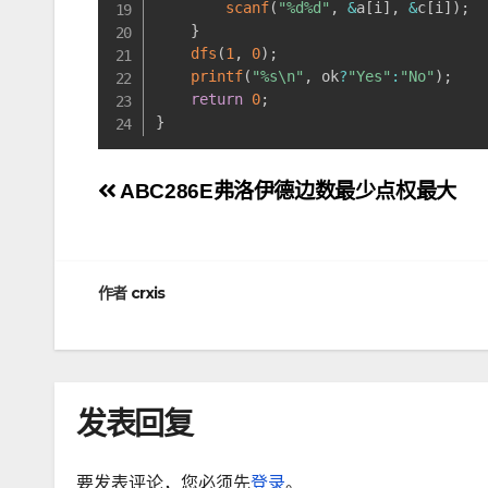
scanf
(
"%d%d"
,
&
a
[
i
]
,
&
c
[
i
]
)
;
}
dfs
(
1
,
0
)
;
printf
(
"%s\n"
,
 ok
?
"Yes"
:
"No"
)
;
return
0
;
}
文
ABC286E弗洛伊德边数最少点权最大
章
导
作者
crxis
航
发表回复
要发表评论，您必须先
登录
。