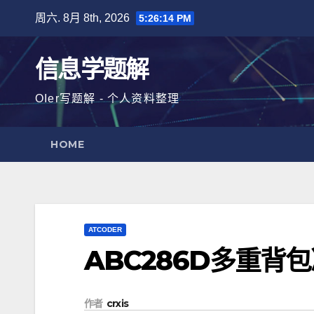
跳
周六. 8月 8th, 2026
5:26:14 PM
至
内
信息学题解
容
OIer写题解 - 个人资料整理
HOME
ATCODER
ABC286D多重背
作者
crxis