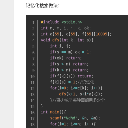
记忆化搜索做法：
#
include
<stdio.h>
int
 n
,
 m
,
 i
,
 j
,
 k
,
 ok
;
int
 a
[
55
]
,
 c
[
55
]
,
 f
[
55
]
[
10005
]
;
void
dfs
(
int
 k
,
int
 s
)
{
int
 i
,
 j
;
if
(
s 
==
 m
)
 ok 
=
1
;
if
(
ok
)
return
;
if
(
s 
>
 m
)
return
;
if
(
k 
>
 n
)
return
;
if
(
f
[
k
]
[
s
]
)
return
;
    f
[
k
]
[
s
]
=
1
;
//记忆化
for
(
i
=
0
;
 i
<=
c
[
k
]
;
 i
++
)
{
dfs
(
k
+
1
,
 s
+
i
*
a
[
k
]
)
;
}
//暴力枚举每种面额用多少个 
}
int
main
(
)
{
scanf
(
"%d%d"
,
&
n
,
&
m
)
;
for
(
i
=
1
;
 i
<=
n
;
 i
++
)
{