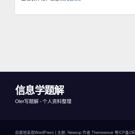
信息学题解
OIer写题解 - 个人资料整理
自豪地采用WordPress
|
主题: Newsup 作者
Themeansar
粤ICP备190