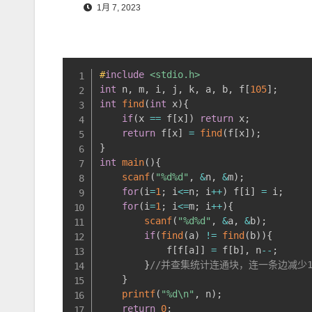
1月 7, 2023
#
include
<stdio.h>
int
 n
,
 m
,
 i
,
 j
,
 k
,
 a
,
 b
,
 f
[
105
]
;
int
find
(
int
 x
)
{
if
(
x 
==
 f
[
x
]
)
return
 x
;
return
 f
[
x
]
=
find
(
f
[
x
]
)
;
}
int
main
(
)
{
scanf
(
"%d%d"
,
&
n
,
&
m
)
;
for
(
i
=
1
;
 i
<=
n
;
 i
++
)
 f
[
i
]
=
 i
;
for
(
i
=
1
;
 i
<=
m
;
 i
++
)
{
scanf
(
"%d%d"
,
&
a
,
&
b
)
;
if
(
find
(
a
)
!=
find
(
b
)
)
{
            f
[
f
[
a
]
]
=
 f
[
b
]
,
 n
--
;
}
//并查集统计连通块，连一条边减少1
}
printf
(
"%d\n"
,
 n
)
;
return
0
;