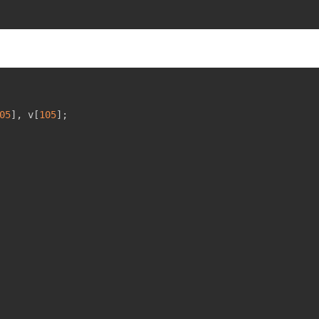
05
]
,
 v
[
105
]
;