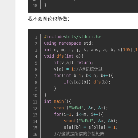
}
我不会图论也能做：
#
include
<bits/stdc++.h>
using
namespace
 std
;
int
 n
,
 m
,
 i
,
 j
,
 k
,
 ans
,
 a
,
 b
,
 s
[
105
]
[
1
void
dfs
(
int
 a
)
{
if
(
v
[
a
]
)
return
;
    v
[
a
]
=
1
;
//标记统计过 
for
(
int
 b
=
1
;
 b
<=
n
;
 b
++
)
{
if
(
s
[
a
]
[
b
]
)
dfs
(
b
)
;
}
}
int
main
(
)
{
scanf
(
"%d%d"
,
&
n
,
&
m
)
;
for
(
i
=
1
;
 i
<=
m
;
 i
++
)
{
scanf
(
"%d%d"
,
&
a
,
&
b
)
;
        s
[
a
]
[
b
]
=
 s
[
b
]
[
a
]
=
1
;
}
//这就是所谓的邻接矩阵 