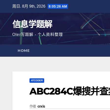
跳
周日. 8月 9th, 2026
8:05:26 AM
至
内
信息学题解
容
OIer写题解 - 个人资料整理
HOME
ATCODER
ABC284C爆搜并
作者
crxis