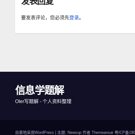
发表回复
要发表评论，您必须先
登录
。
信息学题解
OIer写题解 - 个人资料整理
自豪地采用WordPress
|
主题: Newsup 作者
Themeansar
粤ICP备190