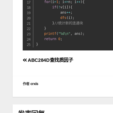
for
(
i
=
1
;
 i
<=
n
;
 i
++
)
{
if
(
!
v
[
i
]
)
{
            ans
++
;
dfs
(
i
)
;
}
//统计新的连通块 
}
printf
(
"%d\n"
,
 ans
)
;
return
0
;
}
文
ABC284D查找质因子
章
导
作者
crxis
航